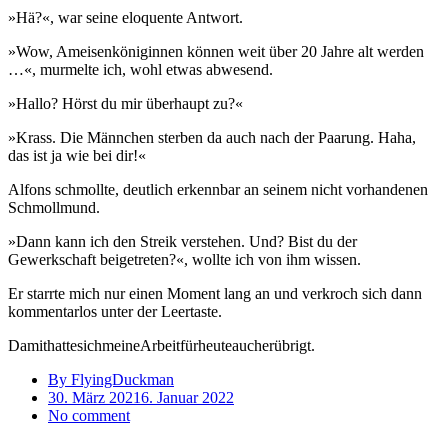
»Hä?«, war seine eloquente Antwort.
»Wow, Ameisenköniginnen können weit über 20 Jahre alt werden
…«, murmelte ich, wohl etwas abwesend.
»Hallo? Hörst du mir überhaupt zu?«
»Krass. Die Männchen sterben da auch nach der Paarung. Haha,
das ist ja wie bei dir!«
Alfons schmollte, deutlich erkennbar an seinem nicht vorhandenen
Schmollmund.
»Dann kann ich den Streik verstehen. Und? Bist du der
Gewerkschaft beigetreten?«, wollte ich von ihm wissen.
Er starrte mich nur einen Moment lang an und verkroch sich dann
kommentarlos unter der Leertaste.
DamithattesichmeineArbeitfürheuteaucherübrigt.
By FlyingDuckman
30. März 2021
6. Januar 2022
No comment