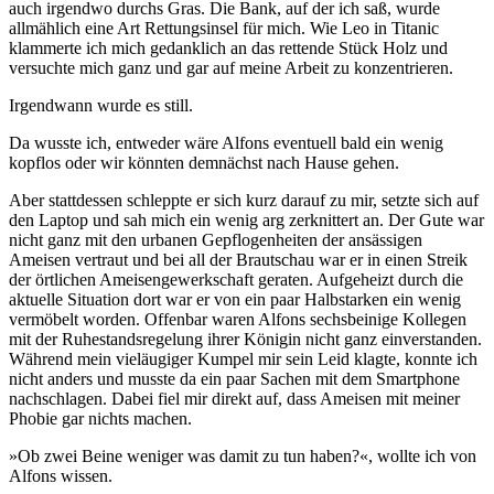
auch irgendwo durchs Gras. Die Bank, auf der ich saß, wurde
allmählich eine Art Rettungsinsel für mich. Wie Leo in Titanic
klammerte ich mich gedanklich an das rettende Stück Holz und
versuchte mich ganz und gar auf meine Arbeit zu konzentrieren.
Irgendwann wurde es still.
Da wusste ich, entweder wäre Alfons eventuell bald ein wenig
kopflos oder wir könnten demnächst nach Hause gehen.
Aber stattdessen schleppte er sich kurz darauf zu mir, setzte sich auf
den Laptop und sah mich ein wenig arg zerknittert an. Der Gute war
nicht ganz mit den urbanen Gepflogenheiten der ansässigen
Ameisen vertraut und bei all der Brautschau war er in einen Streik
der örtlichen Ameisengewerkschaft geraten. Aufgeheizt durch die
aktuelle Situation dort war er von ein paar Halbstarken ein wenig
vermöbelt worden. Offenbar waren Alfons sechsbeinige Kollegen
mit der Ruhestandsregelung ihrer Königin nicht ganz einverstanden.
Während mein vieläugiger Kumpel mir sein Leid klagte, konnte ich
nicht anders und musste da ein paar Sachen mit dem Smartphone
nachschlagen. Dabei fiel mir direkt auf, dass Ameisen mit meiner
Phobie gar nichts machen.
»Ob zwei Beine weniger was damit zu tun haben?«, wollte ich von
Alfons wissen.