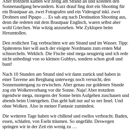
Aber trotzdem kamen wir zeitig am Strand an und konnten den
Sonnenaufgang bewundern. Kurz drauf fing dort ein Shooting für
ein Brautpaar an, zwei Fotografen und ein Videograf inkl. zwei
Drohnen und Pipapo … Es sah arg nach Destination Shooting aus,
denn die redeten mit dem Brautpaar Englisch, waren selbst aber
wohl Griechen. War witzig anzusehen. Wie Zyklopen beim
Herumtollen.
Den restlichen Tag verbrachten wir am Strand und im Wasser. Tipp:
Spätestens hier will auch der eisigste Nordmann zum ersten Mal
schnorcheln. Wirklich. Die Fische sind mega neugierig und ich rede
nicht unbedingt von so kleinen Gubbys, sondern schon groß und
bunt!
Nach 10 Stunden am Strand sind wir dann zurück und haben in
einer Taverne am Berghang unterwegs noch versucht, den
Sonnenuntergang zu erwischen. Aber genau zur goldenen Stunde
zog ein Wolkenvorhang vor die Sonne. Naja! Aber trotzdem
irgendwie mega, morgens der Sonne beim Aufgehen zuschauen und
abends beim Untergehen. Das geht halt nur auf so ner Insel. Und
ohne Wolken. Also in meiner Fantasie zumindest.
Die weiteren Tage haben wir chillend und esellos verbracht. Baden,
essen, schlafen, von Eseln träumen. So ungefähr. Deswegen
springen wir in der Zeit ein wenig zu …