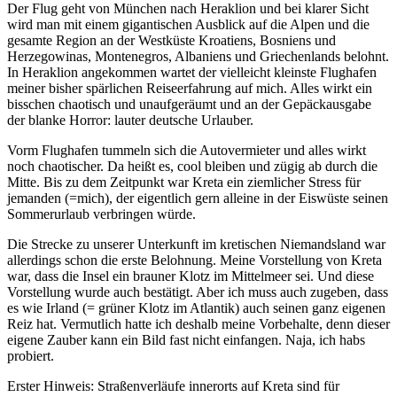
Der Flug geht von München nach Heraklion und bei klarer Sicht
wird man mit einem gigantischen Ausblick auf die Alpen und die
gesamte Region an der Westküste Kroatiens, Bosniens und
Herzegowinas, Montenegros, Albaniens und Griechenlands belohnt.
In Heraklion angekommen wartet der vielleicht kleinste Flughafen
meiner bisher spärlichen Reiseerfahrung auf mich. Alles wirkt ein
bisschen chaotisch und unaufgeräumt und an der Gepäckausgabe
der blanke Horror: lauter deutsche Urlauber.
Vorm Flughafen tummeln sich die Autovermieter und alles wirkt
noch chaotischer. Da heißt es, cool bleiben und zügig ab durch die
Mitte. Bis zu dem Zeitpunkt war Kreta ein ziemlicher Stress für
jemanden (=mich), der eigentlich gern alleine in der Eiswüste seinen
Sommerurlaub verbringen würde.
Die Strecke zu unserer Unterkunft im kretischen Niemandsland war
allerdings schon die erste Belohnung. Meine Vorstellung von Kreta
war, dass die Insel ein brauner Klotz im Mittelmeer sei. Und diese
Vorstellung wurde auch bestätigt. Aber ich muss auch zugeben, dass
es wie Irland (= grüner Klotz im Atlantik) auch seinen ganz eigenen
Reiz hat. Vermutlich hatte ich deshalb meine Vorbehalte, denn dieser
eigene Zauber kann ein Bild fast nicht einfangen. Naja, ich habs
probiert.
Erster Hinweis: Straßenverläufe innerorts auf Kreta sind für