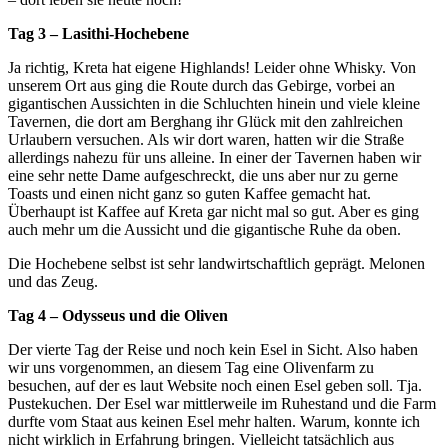
Tag 3 – Lasithi-Hochebene
Ja richtig, Kreta hat eigene Highlands! Leider ohne Whisky. Von
unserem Ort aus ging die Route durch das Gebirge, vorbei an
gigantischen Aussichten in die Schluchten hinein und viele kleine
Tavernen, die dort am Berghang ihr Glück mit den zahlreichen
Urlaubern versuchen. Als wir dort waren, hatten wir die Straße
allerdings nahezu für uns alleine. In einer der Tavernen haben wir
eine sehr nette Dame aufgeschreckt, die uns aber nur zu gerne
Toasts und einen nicht ganz so guten Kaffee gemacht hat.
Überhaupt ist Kaffee auf Kreta gar nicht mal so gut. Aber es ging
auch mehr um die Aussicht und die gigantische Ruhe da oben.
Die Hochebene selbst ist sehr landwirtschaftlich geprägt. Melonen
und das Zeug.
Tag 4 – Odysseus und die Oliven
Der vierte Tag der Reise und noch kein Esel in Sicht. Also haben
wir uns vorgenommen, an diesem Tag eine Olivenfarm zu
besuchen, auf der es laut Website noch einen Esel geben soll. Tja.
Pustekuchen. Der Esel war mittlerweile im Ruhestand und die Farm
durfte vom Staat aus keinen Esel mehr halten. Warum, konnte ich
nicht wirklich in Erfahrung bringen. Vielleicht tatsächlich aus