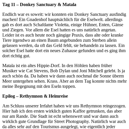
Tag 11 – Donkey Sanctuary & Matala
Endlich war es soweit: wir konnten ein Donkey Sanctuary ausfindig
machen! Ein Gnadenhof hauptsächlich für die Eselwelt. allerdings
gab es dort auch Schafdame Violetta, einige Hühner, Enten, Gänse
und Ziegen. Vor allem die Esel hatten es uns natürlich angetan.
Leider ist es auch heute noch gängige Praxis, dass alte oder kranke
Tiere irgendwo an einen Baum angebunden zum Sterben allein
gelassen werden, da oft das Geld fehlt, sie behandeln zu lassen. Ein
solcher Esel hatte dort ein neues Zuhause gefunden und es ging ihm
dort richtig gut.
Matala ist ein altes Hippie-Dorf. In den Höhlen haben früher
Musiker wie Cat Stevens, Bob Dylan und Joni Mitchell gelebt. Is ja
auch schön da. Da haben wir dann auch nochmal die Sonne überm
Meer untergehen sehen. Krass. Aber an dem Tag konnte nichts mehr
meine Begegnung mit den Eseln toppen.
Epilog – Rethymnon & Heimreise
Am Schluss unserer Irrfahrt haben wir uns Rethymnon reingezogen.
Hier hab ich den ersten wirklich guten Kaffee getrunken, das aber
nur am Rande. Die Stadt ist echt sehenswert und war dann auch
wirklich gute Grundlage für Street Photography. Natürlich war auch
da alles sehr auf den Tourismus ausgelegt, wie eigentlich jeder