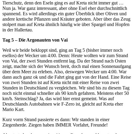
Tierschutz, denn den Eseln ging es auf Kreta nicht immer gut …
Nun ja. War ganz interessant, aber ohne Esel eher durchschnittlich
spannend. Es wird allerdings ein guter Überblick über Oliven und
andere kretische Pflanzen und Kräuter geboten. Aber über das Zeug
stolpert man auf Kreta ähnlich häufig wie über Spargel und Hopfen
in der Hallertau.
Tag 5 – Die Argonauten von Vai
Weil wir beide bekloppt sind, ging an Tag 5 (bisher immer noch
esellos) der Wecker um 4:00. Denn: Heute wollten wir zum Strand
von Vai, der zwei Stunden entfernt lag. Da der Strand nach Osten
zeigt, machte sich der Wunsch breit, doch mal einen Sonnenaufgang
über dem Meer zu erleben. Also, deswegen Wecker um 4:00. War
dann auch ganz ok und die Fahrt ging gut von der Hand. Eine Reise
von zwei Stunden ist auf Kreta nicht mit einer Reise von zwei
Stunden in Deutschland zu vergleichen. Wir sind bis zu diesem Tag
noch nicht einmal schneller als 90 km/h gefahren. Meistens eher 50
km/h. Steinschlag? Ja, das wird hier ernst gemeint. Was auf
Deutschlands Autobahnen wie F-Zero ist, gleicht auf Kreta eher
Mario Kart.
Kurz vorm Strand passierte es dann: Wir standen in einer
Ziegenherde. Ziegen haben IMMER Vorfahrt, Freunde!