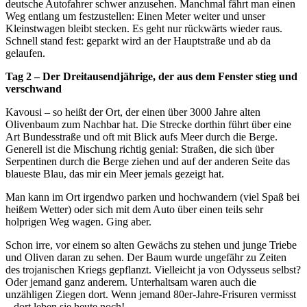
deutsche Autofahrer schwer anzusehen. Manchmal fährt man einen
Weg entlang um festzustellen: Einen Meter weiter und unser
Kleinstwagen bleibt stecken. Es geht nur rückwärts wieder raus.
Schnell stand fest: geparkt wird an der Hauptstraße und ab da
gelaufen.
Tag 2 – Der Dreitausendjährige, der aus dem Fenster stieg und
verschwand
Kavousi – so heißt der Ort, der einen über 3000 Jahre alten
Olivenbaum zum Nachbar hat. Die Strecke dorthin führt über eine
Art Bundesstraße und oft mit Blick aufs Meer durch die Berge.
Generell ist die Mischung richtig genial: Straßen, die sich über
Serpentinen durch die Berge ziehen und auf der anderen Seite das
blaueste Blau, das mir ein Meer jemals gezeigt hat.
Man kann im Ort irgendwo parken und hochwandern (viel Spaß bei
heißem Wetter) oder sich mit dem Auto über einen teils sehr
holprigen Weg wagen. Ging aber.
Schon irre, vor einem so alten Gewächs zu stehen und junge Triebe
und Oliven daran zu sehen. Der Baum wurde ungefähr zu Zeiten
des trojanischen Kriegs gepflanzt. Vielleicht ja von Odysseus selbst?
Oder jemand ganz anderem. Unterhaltsam waren auch die
unzähligen Ziegen dort. Wenn jemand 80er-Jahre-Frisuren vermisst
– dort leben sie heute noch!